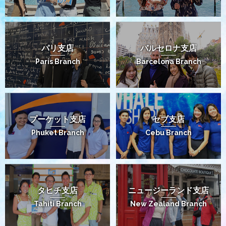
パリ支店
バルセロナ支店
Paris Branch
Barcelona Branch
プーケット支店
セブ支店
Phuket Branch
Cebu Branch
タヒチ支店
ニュージーランド支店
Tahiti Branch
New Zealand Branch