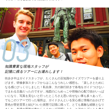
知識豊富な現地スタッフが
記憶に残るツアーにお連れします！
街歩き中はガイドスタッフが、たくさんの豆知識やクイズでツアーを盛り上
げます。研修参加スタッフからはこんなうれしい感想も。「楽しさとために
なる感にびっくりしました！私自身、大の旅行好きで各地をガイドつけない
でまわる主義だったのですが…地図のにらめっこや荷物の心配で頭がいっぱ
いになり、写真を見ないと行ったところさえ思い出せない事も多々あって。
でもこのツアーで行った場所は、ガイドさんといる安心感と情報のおかげで
景色が歴史背景と結びついた状態で記憶に残って、とても素敵な経験となり