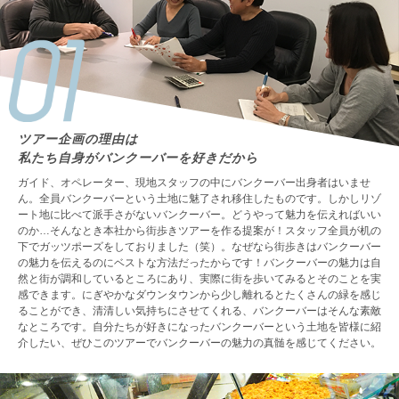
ツアー企画の理由は
私たち自身がバンクーバーを好きだから
ガイド、オペレーター、現地スタッフの中にバンクーバー出身者はいませ
ん。全員バンクーバーという土地に魅了され移住したものです。しかしリゾ
ート地に比べて派手さがないバンクーバー。どうやって魅力を伝えればいい
のか…そんなとき本社から街歩きツアーを作る提案が！スタッフ全員が机の
下でガッツポーズをしておりました（笑）。なぜなら街歩きはバンクーバー
の魅力を伝えるのにベストな方法だったからです！バンクーバーの魅力は自
然と街が調和しているところにあり、実際に街を歩いてみるとそのことを実
感できます。にぎやかなダウンタウンから少し離れるとたくさんの緑を感じ
ることができ、清清しい気持ちにさせてくれる、バンクーバーはそんな素敵
なところです。自分たちが好きになったバンクーバーという土地を皆様に紹
介したい、ぜひこのツアーでバンクーバーの魅力の真髄を感じてください。