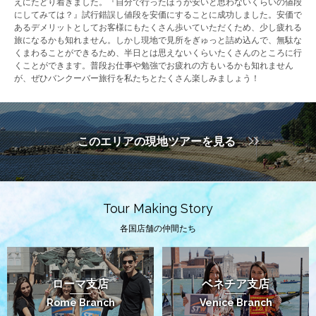
えにたどり着きました。『自分で行ったほうが安いと思わないくらいの値段
にしてみては？』試行錯誤し値段を安価にすることに成功しました。安価で
あるデメリットとしてお客様にもたくさん歩いていただくため、少し疲れる
旅になるかも知れません。しかし現地で見所をぎゅっと詰め込んで、無駄な
くまわることができるため、半日とは思えないくらいたくさんのところに行
くことができます。普段お仕事や勉強でお疲れの方もいるかも知れません
が、ぜひバンクーバー旅行を私たちとたくさん楽しみましょう！
このエリアの現地ツアーを見る
Tour Making Story
各国店舗の仲間たち
ローマ支店
ベネチア支店
Rome Branch
Venice Branch