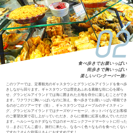
食べ歩きでお腹いっぱい
街歩きで胸いっぱい
楽しいバンクーバー旅♪
このツアーでは、定番観光のギャスタウンとグランビルアイランドを食べ歩
きしながら回ります。ギャスタウンでは歴史あふれる素敵な街に心を躍ら
せ、グランビルアイランドでは海に囲まれた土地を存分に楽しむことができ
ます。ワクワクに胸いっぱいなのに加え、食べ歩きでお腹いっぱい堪能でき
るのがこのツアーです（笑）。ギャスタウンではメープルのテイスティン
グ、グランビルアイランドではチーズやソーセージ、ホットパイなどお客様
のご要望次第で召し上がっていただき、さらに優雅に紅茶も飲んでいただけ
ます。ヘルシーなカナダならではのオーガニックフードマーケットに行った
り…まさにてんこ盛り。旅行に来たら、なるべく色々なものを食べたくない
ですか？そんな欲張りさんにおすすめです！