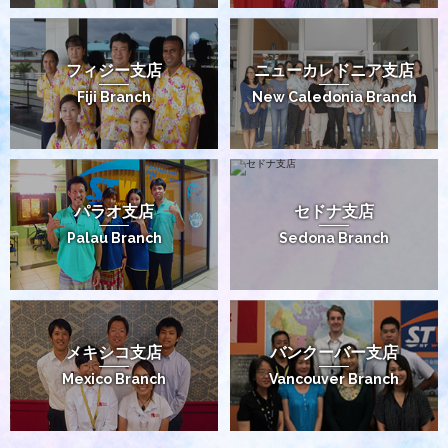
フィジー支店
ニューカレドニア支店
Fiji Branch
New Caledonia Branch
パラオ支店
セドナ支店
Palau Branch
Sedona Branch
メキシコ支店
バンクーバー支店
Mexico Branch
Vancouver Branch