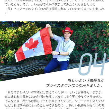
ました。友達や家族が来たらこうやって説明しよう、とアウトプットも考え
ているくらいです。」いかがですか？参加してみたくなりましたよね
（笑）？ツアーでのクイズの内容は実際に参加していただくまでのお楽しみ
♪
悔しいという気持ちが
プライスダウンにつながりました。
「自分でまわりたいので道だけ教えてください」というお客様もいますが、
道に迷われて貴重な旅の時間を無駄にされてしまう事も少なくありません。
そんなとき、私たちは悔しくてたまりませんでした。ツアーに申し込んでい
ただければ効率的にまわることができるのに…。悔しい気持ちから１つの考