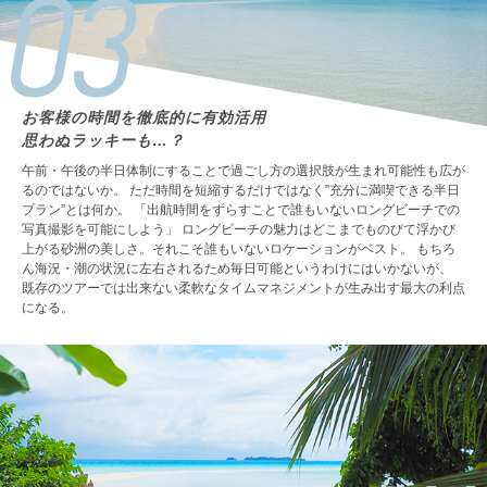
お客様の時間を徹底的に有効活用
思わぬラッキーも…？
午前・午後の半日体制にすることで過ごし方の選択肢が生まれ可能性も広が
るのではないか。 ただ時間を短縮するだけではなく”充分に満喫できる半日
プラン”とは何か。 「出航時間をずらすことで誰もいないロングビーチでの
写真撮影を可能にしよう」 ロングビーチの魅力はどこまでものびて浮かび
上がる砂洲の美しさ。それこそ誰もいないロケーションがベスト。 もちろ
ん海況・潮の状況に左右されるため毎日可能というわけにはいかないが、
既存のツアーでは出来ない柔軟なタイムマネジメントが生み出す最大の利点
になる。