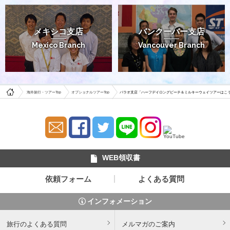
メキシコ支店
バンクーバー支店
Mexico Branch
Vancouver Branch
海外旅行・ツアーTop
オプショナルツアーTop
パラオ支店「ハーフデイロングビーチ＆ミルキーウェイツアーはこ
WEB領収書
依頼フォーム
よくある質問
インフォメーション
旅行のよくある質問
メルマガのご案内