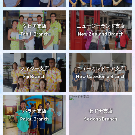
タヒチ支店
ニュージーランド支店
Tahiti Branch
New Zealand Branch
フィジー支店
ニューカレドニア支店
Fiji Branch
New Caledonia Branch
パラオ支店
セドナ支店
Palau Branch
Sedona Branch