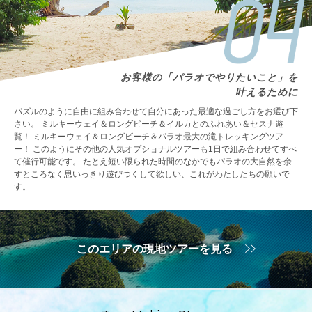
お客様の「パラオでやりたいこと」を
叶えるために
パズルのように自由に組み合わせて自分にあった最適な過ごし方をお選び下
さい。 ミルキーウェイ＆ロングビーチ＆イルカとのふれあい＆セスナ遊
覧！ ミルキーウェイ＆ロングビーチ＆パラオ最大の滝トレッキングツア
ー！ このようにその他の人気オプショナルツアーも1日で組み合わせてすべ
て催行可能です。 たとえ短い限られた時間のなかでもパラオの大自然を余
すところなく思いっきり遊びつくして欲しい、これがわたしたちの願いで
す。
このエリアの現地ツアーを見る