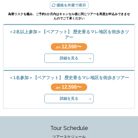
価格を外貨で表示
為替リスクを鑑み、ご予約1か月内はキャンセル後に同じツアーを再度お申込みできませ
んのでご了承ください
＜2名以上参加＞【ベアフット】 歴史香るマレ地区を街歩きツ
アー
12,598〜
JPY
詳細を見る
＜1名参加＞【ベアフット】 歴史香るマレ地区を街歩きツアー
12,598〜
JPY
詳細を見る
Tour Schedule
ツアースケジュール