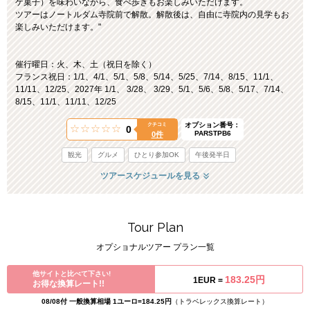
ゲ菓子）を味わいながら、食べ歩きもお楽しみいただけます。
ツアーはノートルダム寺院前で解散。解散後は、自由に寺院内の見学もお
楽しみいただけます。"
催行曜日：火、木、土（祝日を除く）
フランス祝日：1/1、4/1、5/1、5/8、5/14、5/25、7/14、8/15、11/1、
11/11、12/25、2027年 1/1、 3/28、 3/29、5/1、5/6、5/8、5/17、7/14、
8/15、11/1、11/11、12/25
オプション番号：
クチコミ
0
PARSTPB6
0件
観光
グルメ
ひとり参加OK
午後発半日
ツアースケジュールを見る
Tour Plan
オプショナルツアー プラン一覧
他サイトと比べて下さい!
183.25円
1EUR =
お得な換算レート!!
08/08付 一般換算相場 1ユーロ=184.25円
（トラベレックス換算レート）