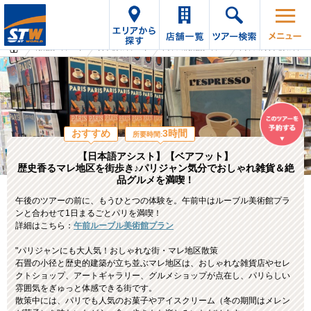
海外旅行・ツアーTop
オプショナルツアーTop
フランスの海外旅行・ツアー
フランスのオプショナルツアー
おすすめ
3時間
所要時間:
【日本語アシスト】【ベアフット】
歴史香るマレ地区を街歩き♪パリジャン気分でおしゃれ雑貨＆絶
品グルメを満喫！
午後のツアーの前に、もうひとつの体験を。午前中はルーブル美術館プラ
ンと合わせて1日まるごとパリを満喫！
詳細はこちら：
午前ルーブル美術館プラン
"パリジャンにも大人気！おしゃれな街・マレ地区散策
石畳の小径と歴史的建築が立ち並ぶマレ地区は、おしゃれな雑貨店やセレ
クトショップ、アートギャラリー、グルメショップが点在し、パリらしい
雰囲気をぎゅっと体感できる街です。
散策中には、パリでも人気のお菓子やアイスクリーム（冬の期間はメレン