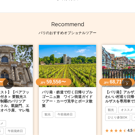
Recommend
パリのおすすめオプショナルツアー
〜
59,556〜
68,718〜
JPY
JPY
シスト】【ベアフッ
パリ発・鉄道で行く日帰りブル
【パリ発】アルザ
付き＞ 要観光ス
ゴーニュ旅 ワイン街道ガイド
わいい村巡り日帰
全制覇のパリツア
ツアー・カーヴ見学とボーヌ散
ルザスを専用車で
ルトル、凱旋門、エ
策
、オペラ座、マレ地
観光
オススメ
観光
午前発終日
ひとり参加OK
ルメ
4.5
(
K
午前発終日