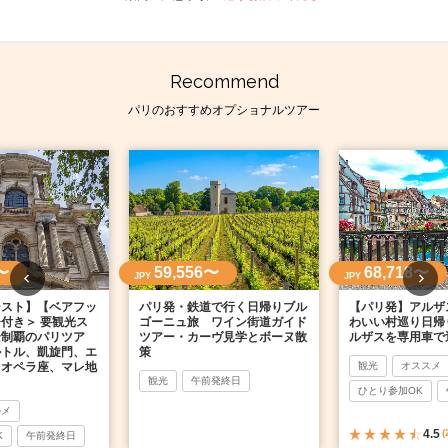
Recommend
パリのおすすめオプショナルツアー
〜
59,556〜
68,718〜
JPY
JPY
シスト】【ベアフッ
パリ発・鉄道で行く日帰りブル
【パリ発】アルザ
付き＞ 要観光ス
ゴーニュ旅 ワイン街道ガイド
わいい村巡り日帰
全制覇のパリツア
ツアー・カーヴ見学とボーヌ散
ルザスを専用車で
ルトル、凱旋門、エ
策
、オペラ座、マレ地
観光
オススメ
観光
午前発終日
ひとり参加OK
ルメ
4.5
(
K
午前発終日