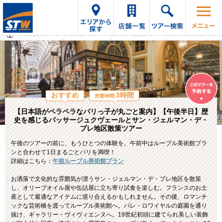
海外旅行・ツアーTop
オプショナルツアーTop
フランスの海外旅行・ツアー
フランスのオプショナルツアー
おすすめ
3時間
所要時間:
【日本語がペラペラなパリっ子が丸ごと案内】【午後半日】歴
史を感じるパッサージュクヴェールとサン・ジェルマン・デ・
プレ地区散策ツアー
午後のツアーの前に、もうひとつの体験を。午前中はルーブル美術館プラ
ンと合わせて1日まるごとパリを満喫！
詳細はこちら：
午前ルーブル美術館プラン
お洒落で文化的な雰囲気が漂うサン・ジェルマン・デ・プレ地区を散策
し、オリーブオイル屋や缶詰屋に立ち寄り試食を楽しむ。フランスのお土
産として最適なアイテムに巡り合えるかもしれません。その後、ロマンチ
ックな芸術橋を渡ってルーブル美術館へ。パレ・ロワイヤルの庭園を通り
抜け、ギャラリー・ヴィヴィエンヌへ。19世紀初頭に建てられ美しい装飾