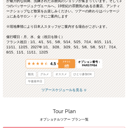
が魅力的な回廊、洗練された雰囲気のショップが集まっています。そして3
つのパッサージュクヴェールへ。19世紀の雰囲気のある古書店、アンティ
ークショップなど散策をお楽しみください。ツアーの終わりはパッサージ
ュにあるサロン・ド・テにご案内します
※現地事情により日本人スタッフがご案内する場合がございます。
催行曜日：月、水、金（祝日を除く）
フランス祝日：1/1、4/1、5/1、5/8、5/14、5/25、7/14、8/15、11/1、
11/11、12/25、2027年 1/1、 3/28、 3/29、5/1、5/6、5/8、5/17、7/14、
8/15、11/1、11/11、12/25
オプション番号：
クチコミ
4.5
PARSTPB4
4件
観光
グルメ
オススメ
ひとり参加OK
午後発半日
ツアースケジュールを見る
Tour Plan
オプショナルツアー プラン一覧