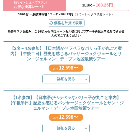
他サイトと比べて下さい!
183.25円
1EUR =
お得な換算レート!!
08/08付 一般換算相場 1ユーロ=184.25円
（トラベレックス換算レート）
価格を外貨で表示
為替リスクを鑑み、ご予約1か月内はキャンセル後に同じツアーを再度お申込みできませ
んのでご了承ください
【2名～4名参加】【日本語がペラペラなパリっ子が丸ごと案
内】【午後半日】歴史を感じるパッサージュクヴェールとサ
ン・ジェルマン・デ・プレ地区散策ツアー
12,598〜
JPY
詳細を見る
【1名参加】【日本語がペラペラなパリっ子が丸ごと案内】
【午後半日】歴史を感じるパッサージュクヴェールとサン・ジ
ェルマン・デ・プレ地区散策ツアー
12,598〜
JPY
詳細を見る