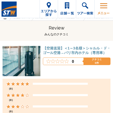
海外旅行・ツアーTop
オプショナルツアーTop
フランスの海外旅行・ツアー
フランスのオプショナルツアー
Review
みんなのクチコミ
【空港送迎】＜1～3名様＞シャルル・ド・
ゴール空港→パリ市内ホテル（専用車）
クチコミ
0
0件
（0）
（0）
（0）